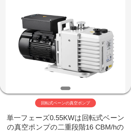
supplier.
Copyright
©
2018
-
2026
Ningbo
Baosi
家
Energy
Equipment
Co.,
Ltd..
へ
All
Rights
Reserved.
製
品
わ
回転式ベーンの真空ポンプ
た
単一フェーズ0.55KWは回転式ベーン
し
の真空ポンプの二重段階16 CBM/hの