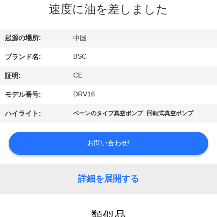
た
速度に油を差しました
ち
に
起源の場所:
中国
つ
BSC
ブランド名:
い
CE
証明:
て
DRV16
モデル番号:
,
ハイライト:
ベーンのタイプ真空ポンプ
回転式真空ポンプ
工
お問い合わせ!
場
ツ
詳細を展開する
ア
ー
類似品