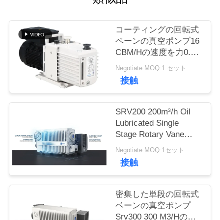
品
コーティングの回転式
ベーンの真空ポンプ16
質
CBM/Hの速度を力0.55
管
KWのモーターDRV16
Negotiate MOQ:1 セット
粉にしなさい
接触
理
SRV200 200m³/h Oil
連
Lubricated Single
Stage Rotary Vane
絡
Vacuum Pump for
Negotiate MOQ:1セット
く
Industrial Vacuum
接触
Applications
だ
密集した単段の回転式
さ
ベーンの真空ポンプ
い
Srv300 300 M3/Hの白