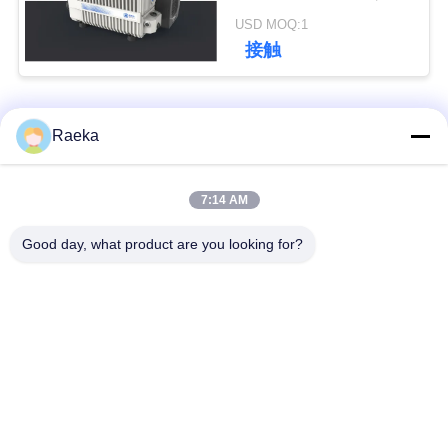
色
USD MOQ:1
接触
引
金
人気カテゴリ
すべて
Raeka
を
求
回転式ベーンの真空
スクロール真空ポン
7:14 AM
め
ポンプ
プ
Good day, what product are you looking for?
て
乾燥したねじ真空ポ
ルーツ真空ポンプ
く
ンプ
だ
ブースタ真空ポンプ
真空ポンプ システム
さ
い
オイルの霧フィルタ
高真空弁
ー