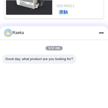
色
USD MOQ:1
接触
引
金
人気カテゴリ
すべて
Raeka
を
求
回転式ベーンの真空
スクロール真空ポン
5:57 AM
め
ポンプ
プ
Good day, what product are you looking for?
て
乾燥したねじ真空ポ
ルーツ真空ポンプ
く
ンプ
だ
ブースタ真空ポンプ
真空ポンプ システム
さ
い
オイルの霧フィルタ
高真空弁
ー