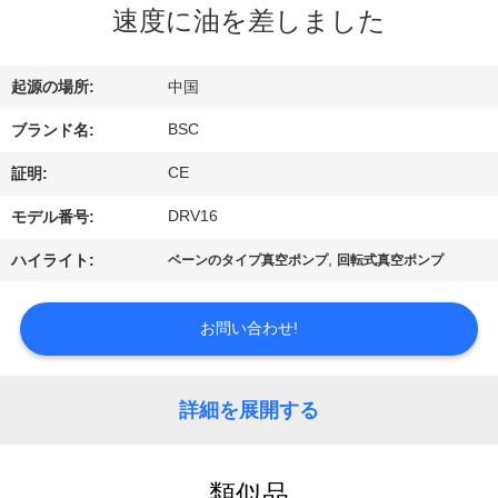
た
速度に油を差しました
ち
に
起源の場所:
中国
つ
BSC
ブランド名:
い
CE
証明:
て
DRV16
モデル番号:
,
ハイライト:
ベーンのタイプ真空ポンプ
回転式真空ポンプ
工
お問い合わせ!
場
ツ
詳細を展開する
ア
ー
類似品