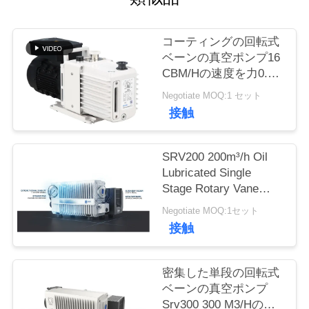
品
コーティングの回転式
ベーンの真空ポンプ16
質
CBM/Hの速度を力0.55
管
KWのモーターDRV16
Negotiate MOQ:1 セット
粉にしなさい
接触
理
SRV200 200m³/h Oil
連
Lubricated Single
Stage Rotary Vane
絡
Vacuum Pump for
Negotiate MOQ:1セット
く
Industrial Vacuum
接触
Applications
だ
密集した単段の回転式
さ
ベーンの真空ポンプ
い
Srv300 300 M3/Hの白