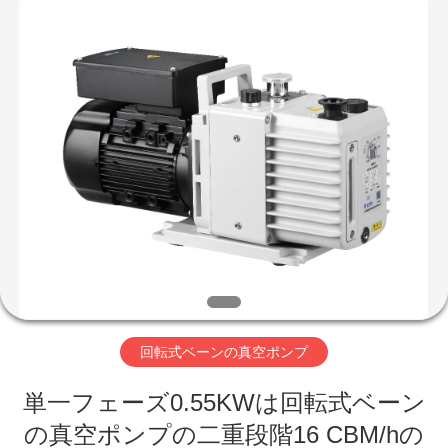
supplier.
Copyright
©
2018
-
2026
Ningbo
Baosi
家
Energy
Equipment
Co.,
Ltd..
へ
All
Rights
Reserved.
製
品
わ
回転式ベーンの真空ポンプ
た
単一フェーズ0.55KWは回転式ベーン
し
の真空ポンプの二重段階16 CBM/hの