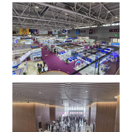
品
質
管
理
連
絡
く
だ
さ
い