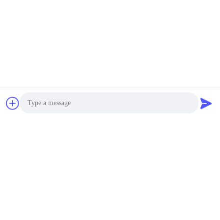
ー
ポ
リ
シ
ー
Photo
Video Call
Audio Call