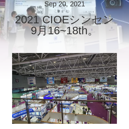
た
Sep 20, 2021
ち
2021 CIOEシンセン
に
9月16~18th。
つ
い
て
工
場
ツ
ア
ー