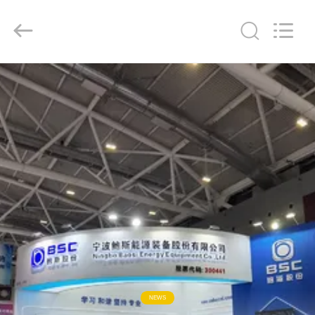
supplier.
Copyright
©
2018
-
2026
Ningbo
Baosi
家
Energy
Equipment
Co.,
Ltd..
へ
All
Rights
Reserved.
製
品
わ
た
し
NEWS