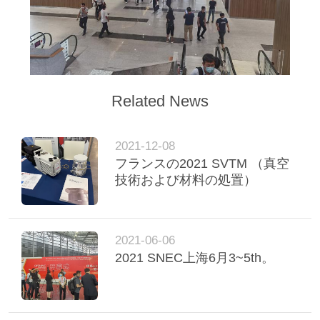
引
金
を
Related News
求
2021-12-08
め
フランスの2021 SVTM （真空
技術および材料の処置）
て
く
2021-06-06
だ
2021 SNEC上海6月3~5th。
さ
い