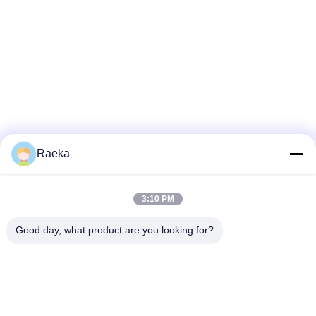
BAOSI
COMPRESSOR
地
図
Raeka
プ
3:10 PM
ラ
イ
Good day, what product are you looking for?
バ
シ