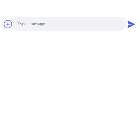
Photo
Video Call
Audio Call