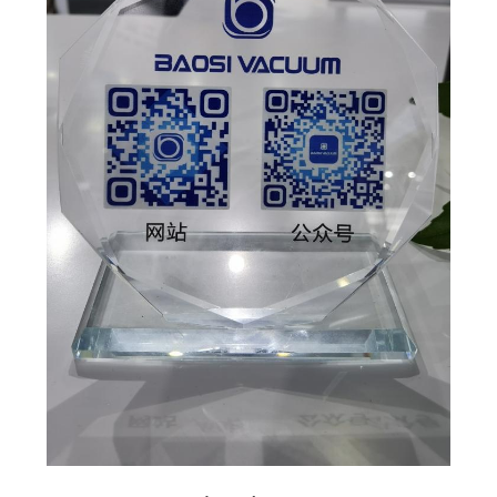
引
金
を
求
め
て
く
だ
さ
い