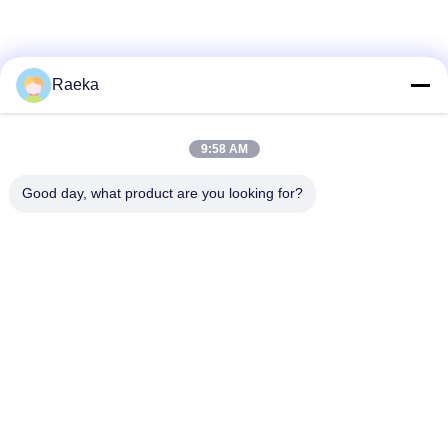
ー
ポ
リ
Raeka
シ
9:58 AM
ー
Good day, what product are you looking for?