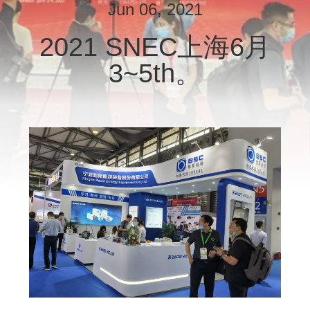
た
Jun 06, 2021
ち
2021 SNEC上海6月
に
3~5th。
つ
い
て
工
場
ツ
ア
ー