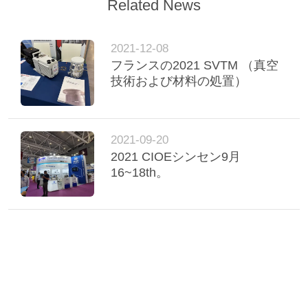
Related News
BAOSI
COMPRESSOR
2021-12-08
フランスの2021 SVTM （真空
技術および材料の処置）
地
図
2021-09-20
2021 CIOEシンセン9月
プ
16~18th。
ラ
イ
バ
シ