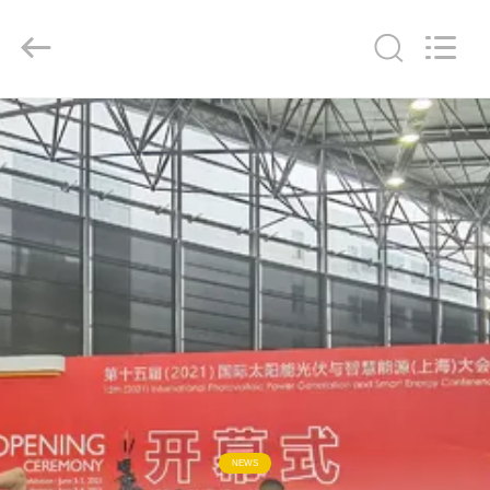
supplier.
Copyright
©
2018
-
2026
Ningbo
Baosi
家
Energy
Equipment
Co.,
Ltd..
へ
All
Rights
Reserved.
製
品
わ
た
し
NEWS