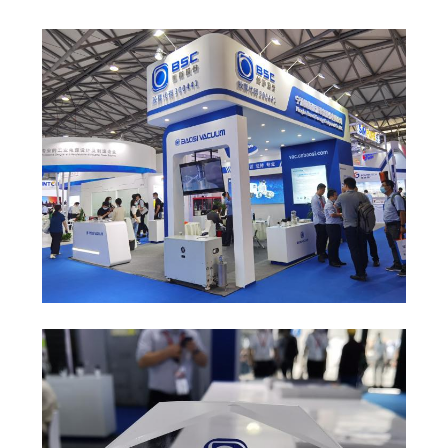
品
質
管
理
連
絡
く
だ
さ
い