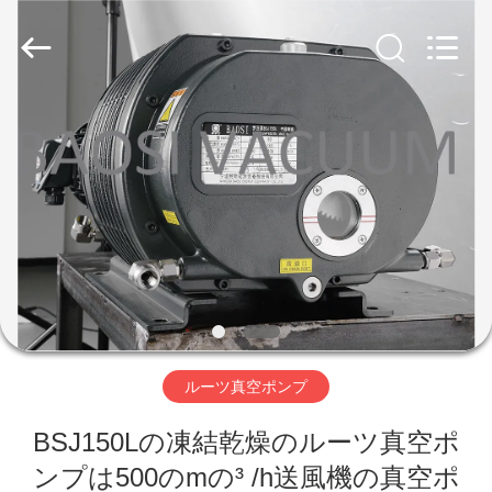
supplier.
Copyright
©
2018
-
2026
Ningbo
Baosi
家
Energy
Equipment
Co.,
Ltd..
へ
All
Rights
Reserved.
製
品
わ
ルーツ真空ポンプ
た
BSJ150Lの凍結乾燥のルーツ真空ポ
し
ンプは500のmの³ /h送風機の真空ポ