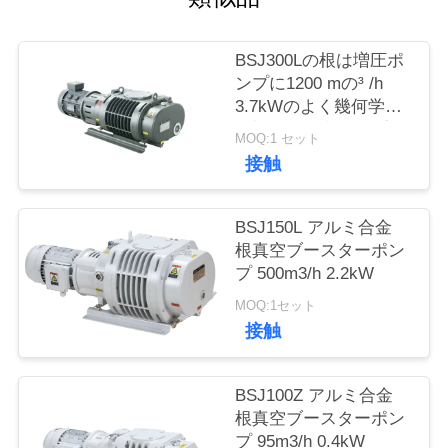
品
BSJ300Lの根は増圧ポ
ンプに1200 mの³ /h
質
3.7kWのよく幾何学的
管
な対称、真空ポンプ掃
MOQ:1 セット
除機をかける
接触
理
BSJ150L アルミ合金
連
根真空ブースターポン
プ 500m3/h 2.2kW
絡
MOQ:1セット
く
接触
だ
BSJ100Z アルミ合金
さ
根真空ブースターポン
い
プ 95m3/h 0.4kW