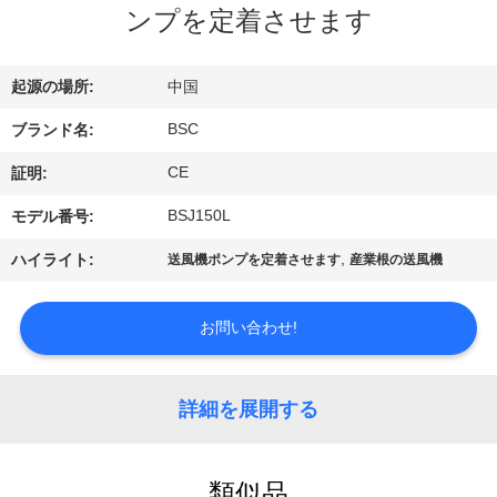
た
ンプを定着させます
ち
に
起源の場所:
中国
つ
BSC
ブランド名:
い
CE
証明:
て
BSJ150L
モデル番号:
,
ハイライト:
送風機ポンプを定着させます
産業根の送風機
工
お問い合わせ!
場
ツ
詳細を展開する
ア
ー
類似品