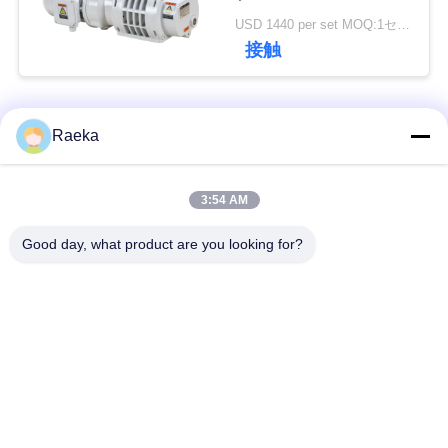
USD 1440 per set MOQ:1セット
接触
引
金
人気カテゴリ
すべて
Raeka
を
求
回転式ベーンの真空
スクロール真空ポン
3:54 AM
め
ポンプ
プ
Good day, what product are you looking for?
て
乾燥したねじ真空ポ
ルーツ真空ポンプ
く
ンプ
だ
ブースタ真空ポンプ
真空ポンプ システム
さ
い
オイルの霧フィルタ
高真空弁
ー