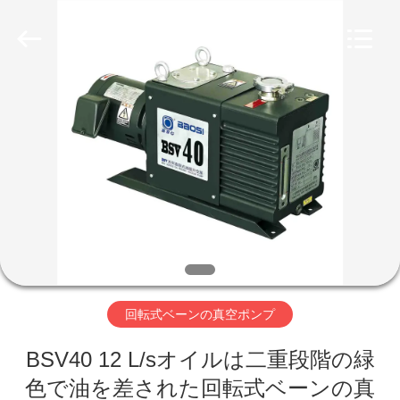
supplier.
Copyright
©
2018
-
2026
Ningbo
Baosi
家
Energy
Equipment
Co.,
Ltd..
へ
All
Rights
Reserved.
製
品
わ
回転式ベーンの真空ポンプ
た
BSV40 12 L/sオイルは二重段階の緑
し
色で油を差された回転式ベーンの真