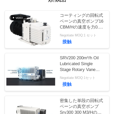
品
コーティングの回転式
ベーンの真空ポンプ16
質
CBM/Hの速度を力0.55
管
KWのモーターDRV16
Negotiate MOQ:1 セット
粉にしなさい
接触
理
SRV200 200m³/h Oil
連
Lubricated Single
Stage Rotary Vane
絡
Vacuum Pump for
Negotiate MOQ:1セット
く
Industrial Vacuum
接触
Applications
だ
密集した単段の回転式
さ
ベーンの真空ポンプ
い
Srv300 300 M3/Hの白