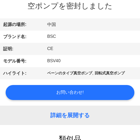
た
空ポンプを密封しました
ち
に
起源の場所:
中国
つ
BSC
ブランド名:
い
CE
証明:
て
BSV40
モデル番号:
,
ハイライト:
ベーンのタイプ真空ポンプ
回転式真空ポンプ
工
お問い合わせ!
場
ツ
詳細を展開する
ア
ー
類似品