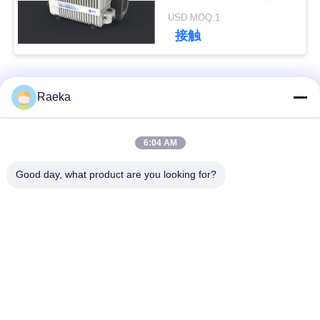
色
USD MOQ:1
接触
引
金
人気カテゴリ
すべて
Raeka
を
求
回転式ベーンの真空
スクロール真空ポン
6:04 AM
め
ポンプ
プ
Good day, what product are you looking for?
て
乾燥したねじ真空ポ
ルーツ真空ポンプ
く
ンプ
だ
ブースタ真空ポンプ
真空ポンプ システム
さ
い
オイルの霧フィルタ
高真空弁
ー