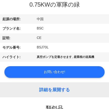
た
0.75KWの軍隊の緑
ち
に
起源の場所:
中国
つ
BSC
ブランド名:
い
CE
証明:
て
BSJ70L
モデル番号:
,
ハイライト:
真空ポンプを定着させます
産業根の送風機
工
お問い合わせ!
場
ツ
詳細を展開する
ア
ー
類似品