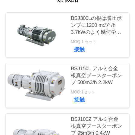
品
BSJ300Lの根は増圧ポ
ンプに1200 mの³ /h
質
3.7kWのよく幾何学的
管
な対称、真空ポンプ掃
MOQ:1 セット
除機をかける
接触
理
BSJ150L アルミ合金
連
根真空ブースターポン
プ 500m3/h 2.2kW
絡
MOQ:1セット
く
接触
だ
BSJ100Z アルミ合金
さ
根真空ブースターポン
い
プ 95m3/h 0.4kW