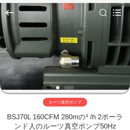
supplier.
Copyright
©
2018
-
2026
Ningbo
Baosi
家
Energy
Equipment
Co.,
Ltd..
へ
All
Rights
Reserved.
製
品
わ
ルーツ真空ポンプ
た
BSJ70L 160CFM 280mの³ /h 2ポーラ
し
ンド人のルーツ真空ポンプ50Hz