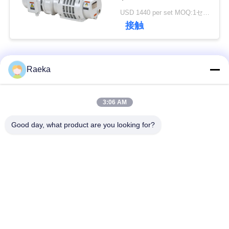
USD 1440 per set MOQ:1セット
接触
引
金
人気カテゴリ
すべて
Raeka
を
求
回転式ベーンの真空
スクロール真空ポン
3:06 AM
め
ポンプ
プ
Good day, what product are you looking for?
て
乾燥したねじ真空ポ
ルーツ真空ポンプ
く
ンプ
だ
ブースタ真空ポンプ
真空ポンプ システム
さ
い
オイルの霧フィルタ
高真空弁
ー