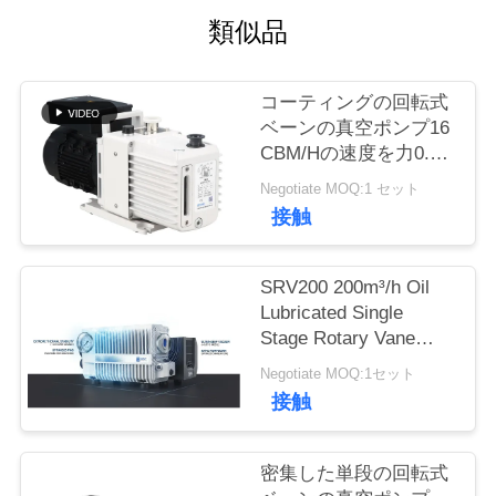
類似品
品
質
コーティングの回転式
ベーンの真空ポンプ16
管
CBM/Hの速度を力0.55
KWのモーターDRV16
理
Negotiate MOQ:1 セット
粉にしなさい
接触
連
SRV200 200m³/h Oil
絡
Lubricated Single
Stage Rotary Vane
く
Vacuum Pump for
Negotiate MOQ:1セット
Industrial Vacuum
だ
接触
Applications
さ
密集した単段の回転式
い