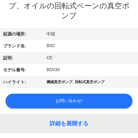
た
プ、オイルの回転式ベーンの真空ポ
ち
ンプ
に
起源の場所:
中国
つ
BSC
ブランド名:
い
CE
証明:
て
BSV30
モデル番号:
工
,
ハイライト:
機械真空ポンプ
回転式真空ポンプ
場
お問い合わせ!
ツ
ア
詳細を展開する
ー