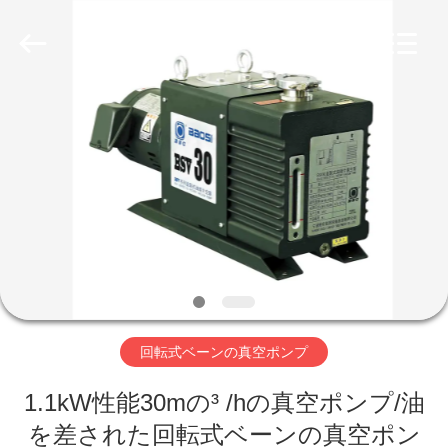
supplier.
Copyright
©
2018
-
2026
Ningbo
Baosi
家
Energy
Equipment
Co.,
Ltd..
へ
All
Rights
Reserved.
製
品
わ
回転式ベーンの真空ポンプ
た
1.1kW性能30mの³ /hの真空ポンプ/油
し
を差された回転式ベーンの真空ポン