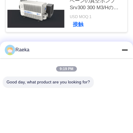
ベーンの真空ポンプ
Srv300 300 M3/Hの白
色
引
USD MOQ:1
接触
金
を
人気カテゴリ
すべて
Raeka
求
め
回転式ベーンの真空
スクロール真空ポン
9:19 PM
ポンプ
プ
て
Good day, what product are you looking for?
く
乾燥したねじ真空ポ
ルーツ真空ポンプ
ンプ
だ
さ
ブースタ真空ポンプ
真空ポンプ システム
い