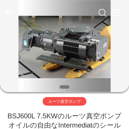
supplier.
Copyright
©
2018
-
2026
Ningbo
Baosi
家
Energy
Equipment
Co.,
Ltd..
へ
All
Rights
Reserved.
製
品
わ
ルーツ真空ポンプ
た
BSJ600L 7.5KWのルーツ真空ポンプ
し
オイルの自由なIntermediatのシール