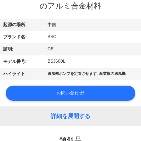
た
のアルミ合金材料
ち
に
起源の場所:
中国
つ
BSC
ブランド名:
い
CE
証明:
て
BSJ600L
モデル番号:
,
ハイライト:
送風機ポンプを定着させます
産業根の送風機
工
お問い合わせ!
場
ツ
詳細を展開する
ア
ー
類似品