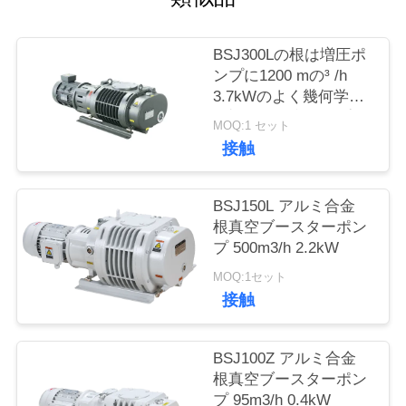
品
BSJ300Lの根は増圧ポ
ンプに1200 mの³ /h
質
3.7kWのよく幾何学的
管
な対称、真空ポンプ掃
MOQ:1 セット
除機をかける
接触
理
BSJ150L アルミ合金
連
根真空ブースターポン
プ 500m3/h 2.2kW
絡
MOQ:1セット
く
接触
だ
BSJ100Z アルミ合金
さ
根真空ブースターポン
い
プ 95m3/h 0.4kW