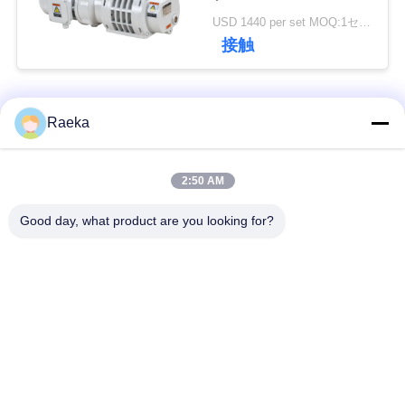
USD 1440 per set MOQ:1セット
接触
引
金
人気カテゴリ
すべて
Raeka
を
求
回転式ベーンの真空
スクロール真空ポン
2:50 AM
め
ポンプ
プ
Good day, what product are you looking for?
て
乾燥したねじ真空ポ
ルーツ真空ポンプ
く
ンプ
だ
ブースタ真空ポンプ
真空ポンプ システム
さ
い
オイルの霧フィルタ
高真空弁
ー