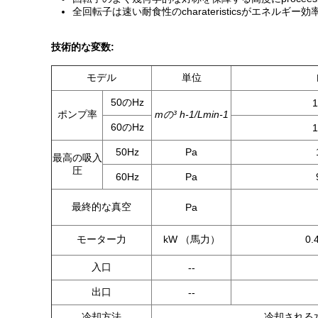
全回転子は速い耐食性のcharateristicsがエネル
技術的な変数:
モデル
単位
50のHz
1
ポンプ率
mの³ h-1/Lmin-1
60のHz
1
50Hz
Pa
最高の吸入
圧
60Hz
Pa
最終的な真空
Pa
モーター力
kW （馬力）
0.
入口
--
出口
--
冷却方法
冷却される