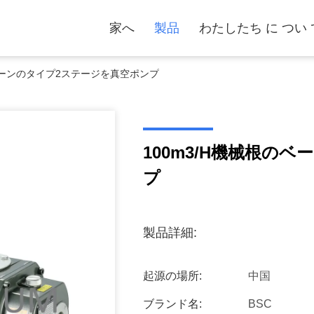
家へ
製品
わたしたち に つい 
のベーンのタイプ2ステージを真空ポンプ
100m3/H機械根の
プ
製品詳細:
起源の場所:
中国
ブランド名:
BSC