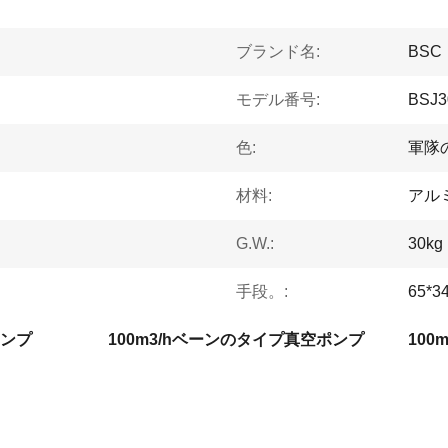
ブランド名:
BSC
モデル番号:
BSJ3
色:
軍隊
材料:
アル
G.W.:
30kg
手段。:
65*3
ンプ
100m3/hベーンのタイプ真空ポンプ