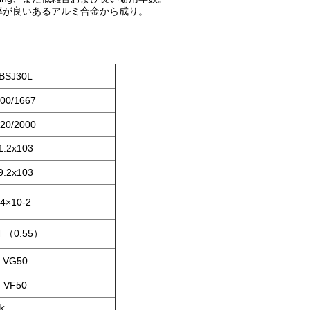
ギー効率が良いあるアルミ合金から成り。
BSJ30L
00/1667
20/2000
1.2x103
9.2x103
4×10-2
4 （0.55）
VG50
VF50
水