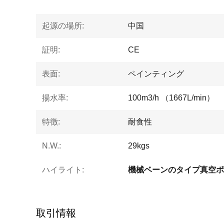
起源の場所:
中国
証明:
CE
表面:
ペインティング
揚水率:
100m3/h （1667L/min）
特徴:
耐食性
N.W.:
29kgs
ハイライト:
機械ベーンのタイプ真空ポ
取引情報