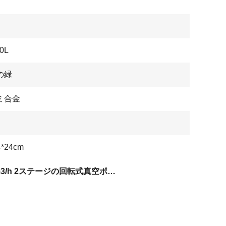
0L
の緑
ミ合金
4*24cm
100m3/h 2ステージの回転式真空ポンプ