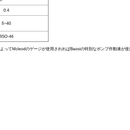
0.4
5~40
BSO-46
によってMcleodのゲージが使用されればBaosiの特別なポンプ作動液が