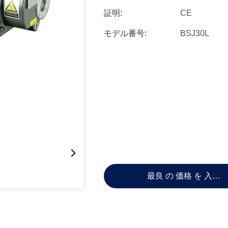
証明:
CE
モデル番号:
BSJ30L
最良 の 価格 を 入手