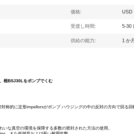
価格:
USD 1
受渡し時間:
5-30
供給の能力:
1 か
プ、根BSJ30Lをポンプでくむ
対称的に定形impellorsがポンプ ハウジングの中の反対の方向で回る
子の部屋のきれいな真空の環境を保障する多数の密封された方法の使用。
sing、また低雑音および長い耐用年数。