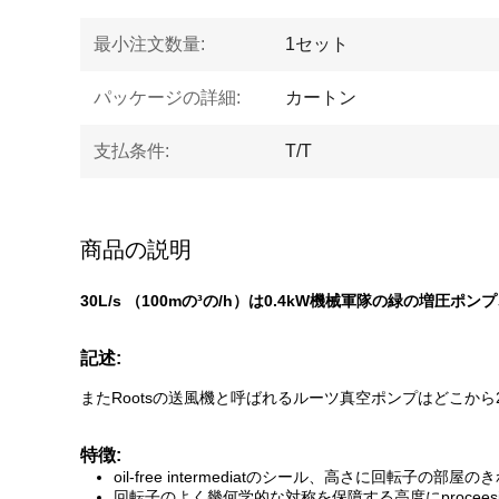
最小注文数量:
1セット
パッケージの詳細:
カートン
支払条件:
T/T
商品の説明
30L/s （100mの³の/h）は0.4kW機械軍隊の緑の増圧ポン
記述:
またRootsの送風機と呼ばれるルーツ真空ポンプはどこから2
特徴:
oil-free intermediatのシール、高さに回転
回転子のよく幾何学的な対称を保障する高度にprocee