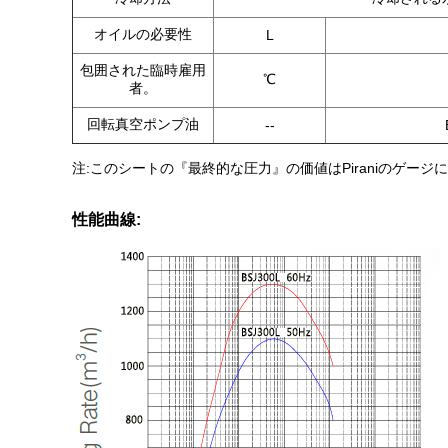
オイルの必要性
L
包囲された臨時雇用
℃
者。
回転真空ポンプ油
--
注:このシートの『最終的な圧力』の価値はPiraniのゲージ
性能曲線: