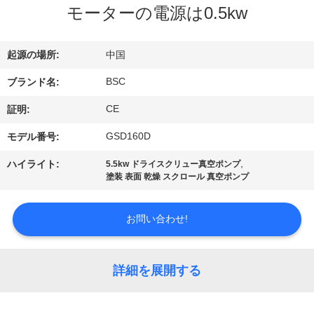
た
モーターの電源は0.5kw
ち
に
起源の場所:
中国
つ
BSC
ブランド名:
い
CE
証明:
て
GSD160D
モデル番号:
,
ハイライト:
5.5kw ドライスクリュー真空ポンプ
塗装 表面 乾燥 スクロール 真空ポンプ
工
場
お問い合わせ!
ツ
ア
詳細を展開する
ー