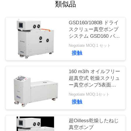
類似品
品
GSD160/1080B ドライ
質
スクリュー真空ポンプ
システム GSD160 バッ
管
クポンプ付き 1080
Negotiate MOQ:1 セット
理
m3/h
接触
連
160 m3/h オイルフリー
超真空式 乾燥スクリュ
絡
ー真空ポンプ5表面塗
装用モーターの電源は
く
Negotiate MOQ:1セット
0.5kw
接触
だ
さ
超Oilless乾燥したねじ
真空ポンプ
い