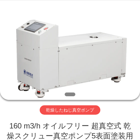
supplier.
Copyright
©
2018
-
2026
Ningbo
Baosi
家
Energy
Equipment
Co.,
Ltd..
へ
All
Rights
Reserved.
製
品
わ
乾燥したねじ真空ポンプ
た
160 m3/h オイルフリー 超真空式 乾
し
燥スクリュー真空ポンプ5表面塗装用