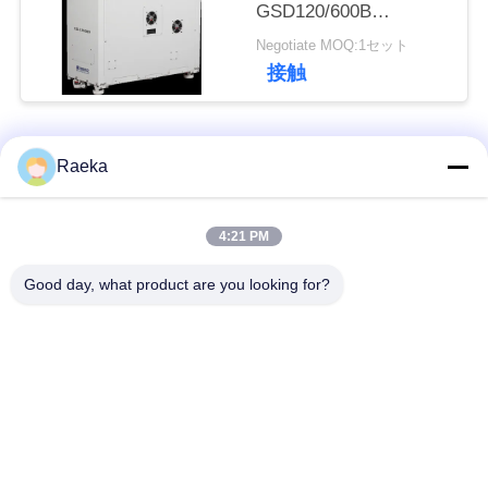
GSD120/600B
600m3/Hに掃除機をか
Negotiate MOQ:1セット
けなさい
引
接触
金
を
人気カテゴリ
すべて
Raeka
求
回転式ベーンの真空
スクロール真空ポン
め
4:21 PM
ポンプ
プ
て
Good day, what product are you looking for?
く
乾燥したねじ真空ポ
ルーツ真空ポンプ
ンプ
だ
さ
ブースタ真空ポンプ
真空ポンプ システム
い
オイルの霧フィルタ