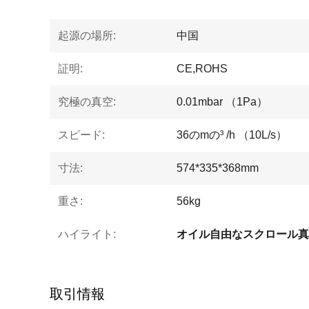
起源の場所:
中国
証明:
CE,ROHS
究極の真空:
0.01mbar （1Pa）
スピード:
36のmの³ /h （10L/s）
寸法:
574*335*368mm
重さ:
56kg
ハイライト:
オイル自由なスクロール真
取引情報