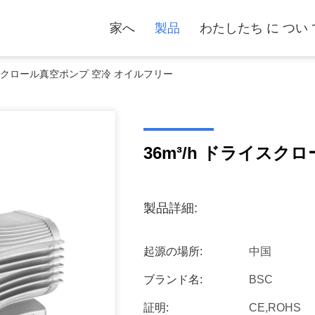
家へ
製品
わたしたち に つい 
ライスクロール真空ポンプ 空冷 オイルフリー
36m³/h ドライス
製品詳細:
起源の場所:
中国
ブランド名:
BSC
証明:
CE,ROHS