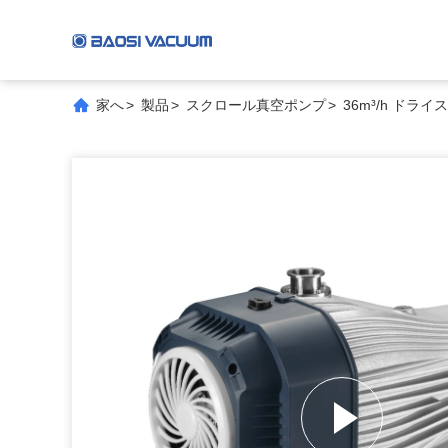
家へ
>
製品
>
スクロール真空ポンプ
>
36m³/h ド