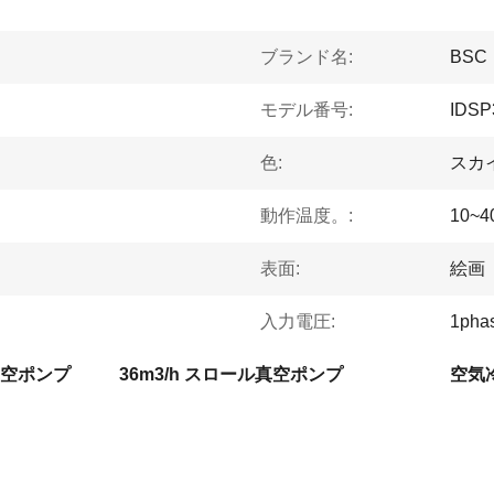
ブランド名:
BSC
モデル番号:
IDSP
色:
スカ
動作温度。:
10~4
表面:
絵画
入力電圧:
1pha
空ポンプ
36m3/h スロール真空ポンプ
空気