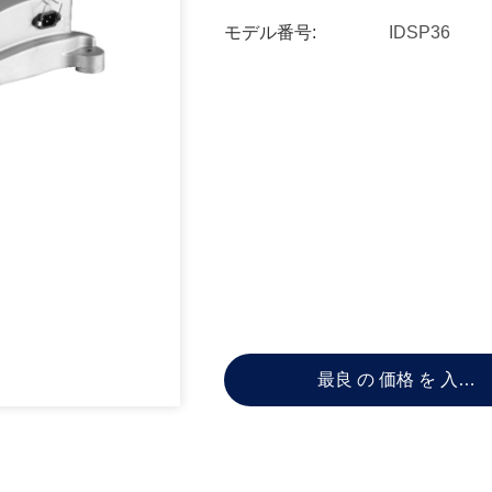
モデル番号:
IDSP36
最良 の 価格 を 入手