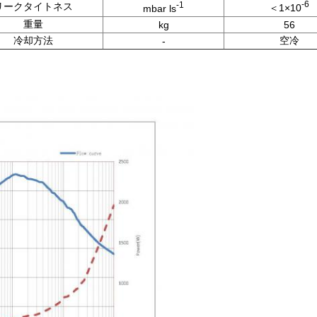
-6
-1
リークタイトネス
＜1×10
mbar ls
重量
kg
56
冷却方法
空冷
-