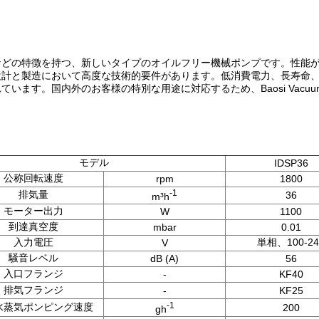
どの特徴を持つ、新しいタイプのオイルフリー機械ポンプです。性能が向
設計と製造において高度な技術的要件があります。低消費電力、長寿命
ます。国内外のお客様の特別な用途に対応するため、Baosi Vacu
モデル
IDSP36
公称回転速度
rpm
1800
-1
排気量
36
m³h
モーター出力
W
1100
到達真空度
mbar
0.01
入力電圧
単相、100-24
V
騒音レベル
dB (A)
56
入口フランジ
-
KF40
排気フランジ
-
KF25
-1
水蒸気ポンピング速度
200
gh