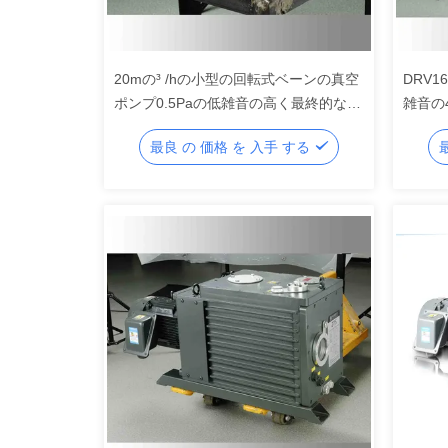
20mの³ /hの小型の回転式ベーンの真空
DRV
ポンプ0.5Paの低雑音の高く最終的な真
雑音の
空
空ポン
最良 の 価格 を 入手 する
空ポン