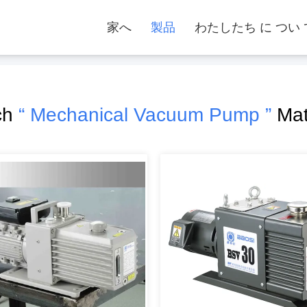
家へ
製品
わたしたち に つい 
ch
“ Mechanical Vacuum Pump ”
Mat