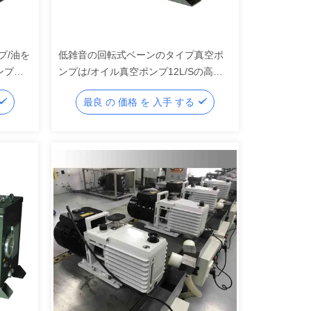
ンプ/油を
低雑音の回転式ベーンのタイプ真空ポ
ンプ、
ンプは/オイル真空ポンプ12L/Sの高速
ンプ
を密封しました
最良 の 価格 を 入手 する