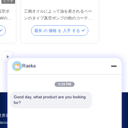
ビデオ
真空ポ
三相オイルによって油を差されるベー
KWのモ
ンのタイプ真空ポンプの粉のコーティ
ングの白い色
最良 の 価格 を 入手 する
Raeka
3:19 PM
Good day, what product are you looking 
for?
世界最大規模の研究開発と生産 Rotary Vane
Vacuum Pump 中国のサプライヤー