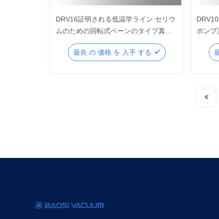
DRV16証明される低温学ライン セリウ
DRV1
ムのための回転式ベーンのタイプ真空
ポンプ
ポンプ4 L/s
れる回
最良 の 価格 を 入手 する