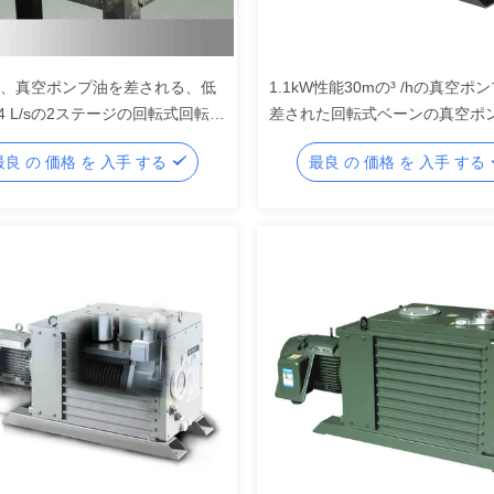
16、真空ポンプ油を差される、低
1.1kW性能30mの³ /hの真空ポ
4 L/sの2ステージの回転式回転真
差された回転式ベーンの真空ポ
プ油オイルの回転式ベーンの真
オイルの回転式ベーンの真空ポ
最良 の 価格 を 入手 する
最良 の 価格 を 入手 する
プ