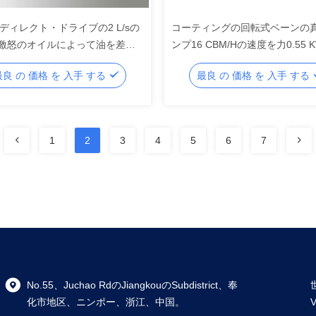
0ディレクト・ドライブの2 L/sの
コーティングの回転式ベーンの
激怒のオイルによって油を差さ
ンプ16 CBM/Hの速度を力0.55 
転式ベーンの真空ポンプ
ーターDRV16粉にしなさい
最良 の 価格 を 入手 する
最良 の 価格 を 入手 する
1
2
3
4
5
6
7
No.55、Juchao RdのJiangkouのSubdistrict、奉
化市地区、ニンポー、浙江、中国。