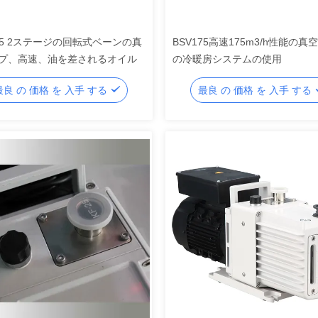
275 2ステージの回転式ベーンの真
BSV175高速175m3/h性能の真
プ、高速、油を差されるオイル
の冷暖房システムの使用
最良 の 価格 を 入手 する
最良 の 価格 を 入手 する