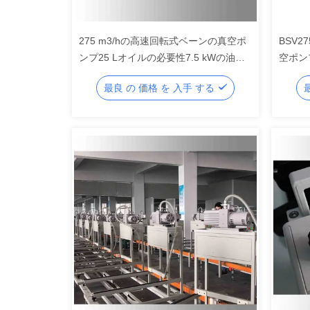
275 m3/hの高速回転式ベーンの真空ポ
BSV
ンプ25 Lオイルの必要性7.5 kWの油を
空ポン
差された回転式ベーンの真空ポンプ
最良 の 価格 を 入手 する