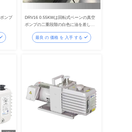
空ポンプ
DRV16 0.55KWは回転式ベーンの真空
ポンプの二重段階の白色に油を差しま
した
最良 の 価格 を 入手 する