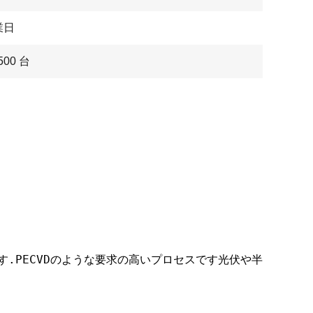
業日
500 台
.PECVDのような要求の高いプロセスです光伏や半