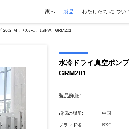
家へ
製品
わたしたち に つい 
0m³/h、≦0.5Pa、1.9kW、GRM201
水冷ドライ真空ポンプ 20
GRM201
製品詳細:
起源の場所:
中国
ブランド名:
BSC