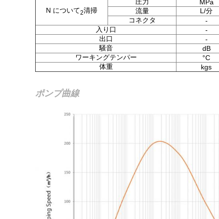
圧力
MPa
N について
清掃
流量
L/分
2
コネクタ
-
入り口
-
出口
-
騒音
dB
ワーキングテンパー
°C
体重
kgs
ポンプ曲線