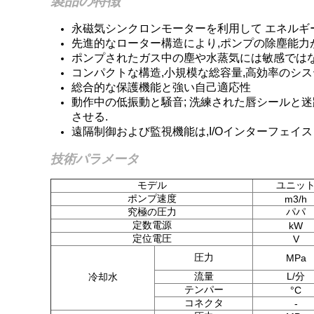
製品の特徴
永磁気シンクロンモーターを利用して エネルギ
先進的なローター構造により,ポンプの除塵能力
ポンプされたガス中の塵や水蒸気には敏感ではな
コンパクトな構造,小規模な総容量,高効率のシス
総合的な保護機能と強い自己適応性
動作中の低振動と騒音; 洗練された唇シールと
させる.
遠隔制御および監視機能は,I/OインターフェイスとR
技術パラメータ
モデル
ユニッ
ポンプ速度
m3/h
究極の圧力
パパ
定数電源
kW
定位電圧
V
圧力
MPa
流量
L/分
冷却水
テンパー
°C
コネクタ
-