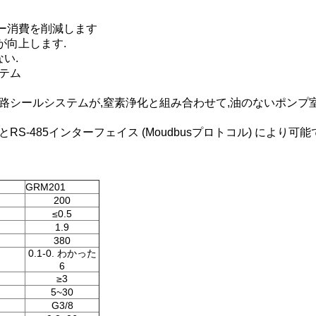
ー消費を削減します
が向上します.
い.
テム
迷路シールシステムが,窒素浄化と組み合わせて,油のないポンプ
S-485インターフェイス (Moudbusプロトコル) により可能
ト
GRM201
200
≤0.5
1.9
380
0.1-0. わかった
6
≥3
5~30
G3/8