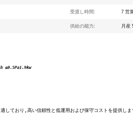
受渡し時間:
7 営
供給の能力:
月産 
/h ≤0.5Pa1.9kw
適しており,高い信頼性と低運用および保守コストを提供します