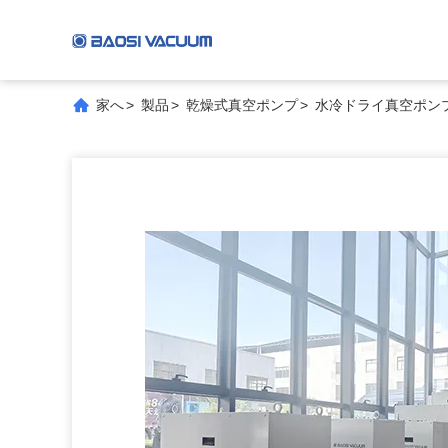
家へ
>
製品
>
乾燥式真空ポンプ
>
水冷ドライ真空ポンプ 20