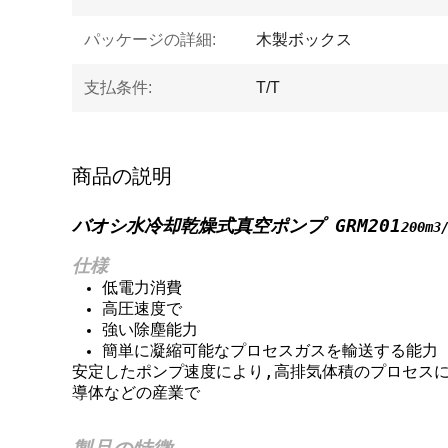
パッケージの詳細:
木製ボックス
支払条件:
T/T
商品の説明
バオシ
水冷却
乾燥式真空ポンプ GRM201
200m3
仕様
低電力消費
高圧速度で
強い除塵能力
簡単に凝縮可能なプロセスガスを輸送する能力
安定したポンプ速度により,高排気体積のプロセスに
導体などの産業で