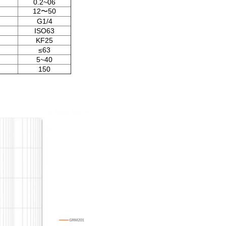
0.2~06
12〜50
G1/4
ISO63
KF25
≤63
5~40
150