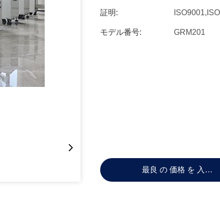
証明:
ISO9001,IS
モデル番号:
GRM201
最良 の 価格 を 入手